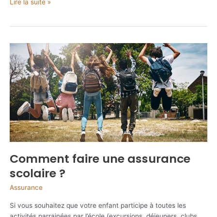
Les
Lire la suite »
avis
sur
la
mutuelle
EPSIL
senior
Comment faire une assurance
scolaire ?
Assurance
Si vous souhaitez que votre enfant participe à toutes les
activités parrainées par l’école (excursions, déjeuners, clubs