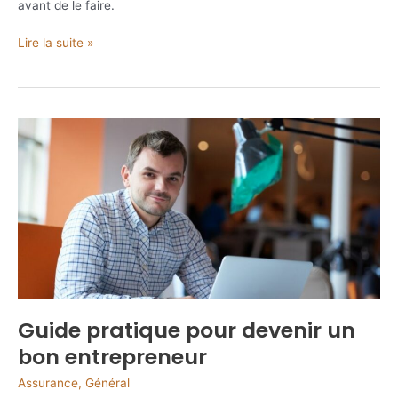
avant de le faire.
Qui
Lire la suite »
propose
une
assurance
habitation
sans
versement
initiale?
Guide pratique pour devenir un
bon entrepreneur
Assurance
,
Général