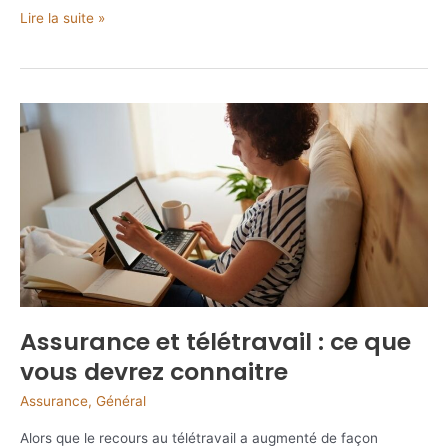
Qui
Lire la suite »
contacter
pour
souscrire
une
assurance
?
Assurance et télétravail : ce que
vous devrez connaitre
Assurance
,
Général
Alors que le recours au télétravail a augmenté de façon