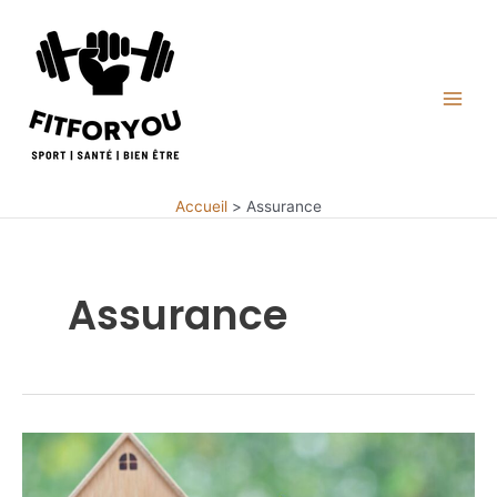
Aller
au
contenu
Main
Men
Accueil
Assurance
Assurance