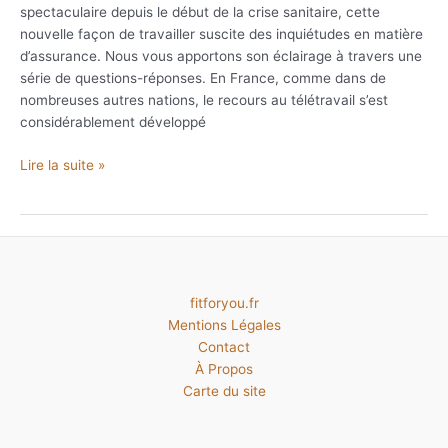
spectaculaire depuis le début de la crise sanitaire, cette
nouvelle façon de travailler suscite des inquiétudes en matière
d’assurance. Nous vous apportons son éclairage à travers une
série de questions-réponses. En France, comme dans de
nombreuses autres nations, le recours au télétravail s’est
considérablement développé
Assurance
Lire la suite »
et
télétravail
:
ce
que
vous
fitforyou.fr
devrez
Mentions Légales
connaitre
Contact
À Propos
Carte du site