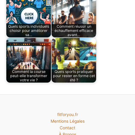
Quels sports individuels
Comment réussir un
choisir pour améliorer
échauffement efficace
sa…
avant…
Comment la course
Quels sports pratiquer
peut-elle transformer
pour rester en forme cet
votre vie ?
été ?
fitforyou.fr
Mentions Légales
Contact
À Propos